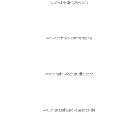
www.heidi-foto.com
www.contax-cameras.de
www.heidi-fotostudio.com
www.hasselblad-classics.de