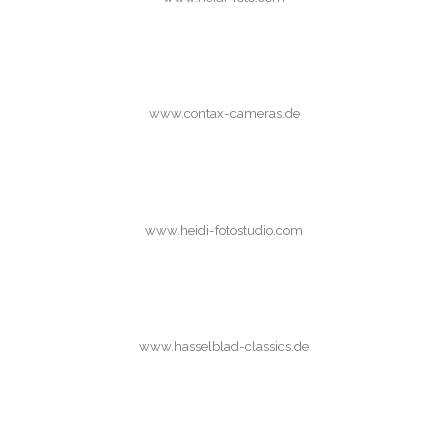
www.contax-cameras.de
www.heidi-fotostudio.com
www.hasselblad-classics.de