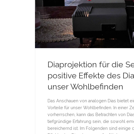
Diaprojektion für die S
positive Effekte des D
unser Wohlbefinden
Das Anschauen von analogen Dias bietet ein
Vorteile für unser Wohlbefinden. In einer Zei
vorherrschen, kann das Betrachten von Di
tiefgründige Erfahrung sein, die sowohl emo
bereichernd ist. Im Folgenden sind einige d