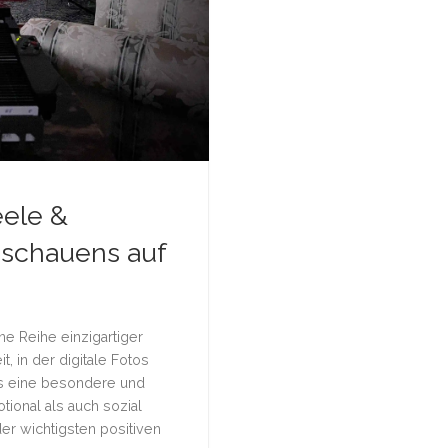
eele &
iaschauens auf
e Reihe einzigartiger
t, in der digitale Fotos
as eine besondere und
tional als auch sozial
er wichtigsten positiven