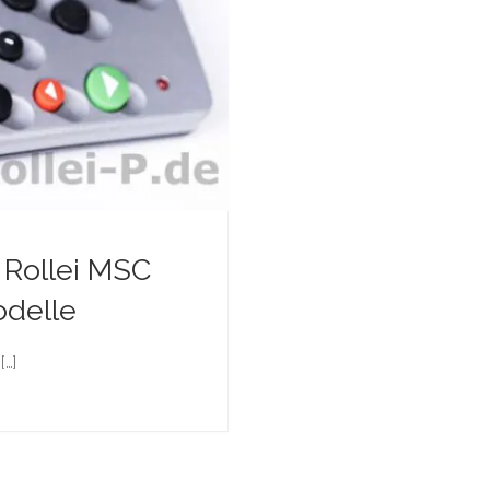
 Rollei MSC
odelle
[…]